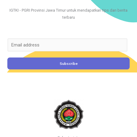
IGTKI - PGRI Provinsi Jawa Timur untuk mendapatkan tips dan berita
terbaru
E
m
a
i
Subscribe
l
*