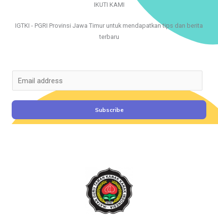
IKUTI KAMI
IGTKI - PGRI Provinsi Jawa Timur untuk mendapatkan tips dan berita
terbaru
E
m
a
i
Subscribe
l
*