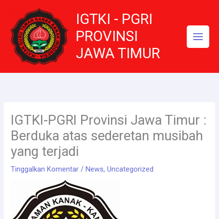
Lewati
IGTKI - PGRI
ke
konten
PROVINSI
JAWA TIMUR
IGTKI-PGRI Provinsi Jawa Timur :
Berduka atas sederetan musibah
yang terjadi
Tinggalkan Komentar
/
News
,
Uncategorized