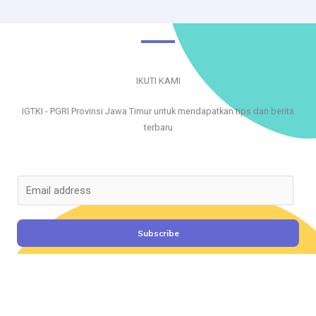
IKUTI KAMI
IGTKI - PGRI Provinsi Jawa Timur untuk mendapatkan tips dan berita
terbaru
E
m
a
i
Subscribe
l
*