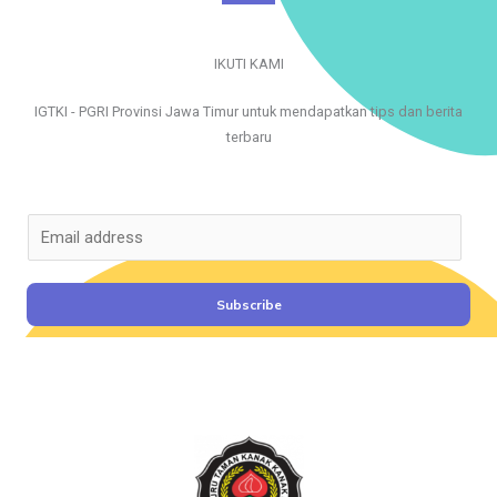
IKUTI KAMI
IGTKI - PGRI Provinsi Jawa Timur untuk mendapatkan tips dan berita
terbaru
E
m
a
i
Subscribe
l
*