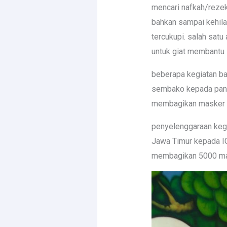
mencari nafkah/rezek
bahkan sampai kehila
tercukupi. salah sat
untuk giat membantu 
beberapa kegiatan b
sembako kepada panti
membagikan masker k
penyelenggaraan keg
Jawa Timur kepada IG
membagikan 5000 mask