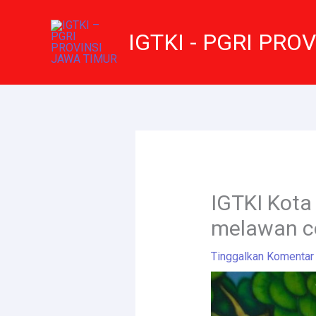
Lewati
ke
IGTKI - PGRI PRO
konten
IGTKI Kota
melawan c
Tinggalkan Komentar