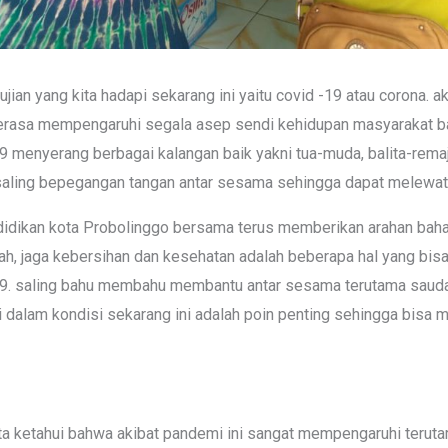
ujian yang kita hadapi sekarang ini yaitu covid -19 atau corona. 
terasa mempengaruhi segala asep sendi kehidupan masyarakat b
9 menyerang berbagai kalangan baik yakni tua-muda, balita-remaj
 saling bepegangan tangan antar sesama sehingga dapat melewati 
idikan kota Probolinggo bersama terus memberikan arahan bahay
tah, jaga kebersihan dan kesehatan adalah beberapa hal yang bisa
-19. saling bahu membahu membantu antar sesama terutama sauda
dalam kondisi sekarang ini adalah poin penting sehingga bisa 
a ketahui bahwa akibat pandemi ini sangat mempengaruhi teruta