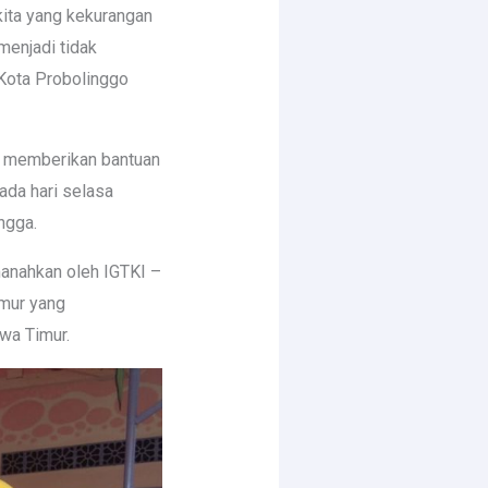
kita yang kekurangan
menjadi tidak
 Kota Probolinggo
h memberikan bantuan
ada hari selasa
ngga.
anahkan oleh IGTKI –
imur yang
wa Timur.