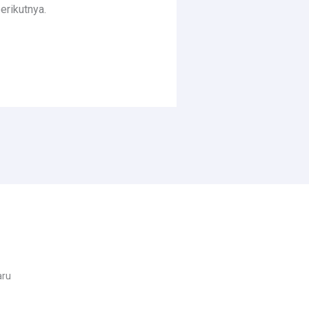
erikutnya.
aru