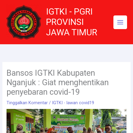
Lewati
IGTKI - PGRI
ke
konten
PROVINSI
JAWA TIMUR
Bansos IGTKI Kabupaten
Nganjuk : Giat menghentikan
penyebaran covid-19
Tinggalkan Komentar
/
IGTKI - lawan covid19