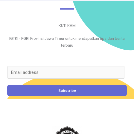
IKUTI KAMI
IGTKI - PGRI Provinsi Jawa Timur untuk mendapatkan tips dan berita
terbaru
E
m
a
i
Subscribe
l
*