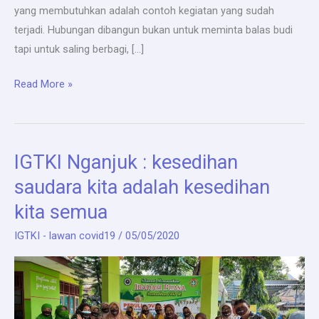
yang membutuhkan adalah contoh kegiatan yang sudah
terjadi. Hubungan dibangun bukan untuk meminta balas budi
tapi untuk saling berbagi, […]
Bansos
Read More »
IGTKI
Kabupaten
Nganjuk
IGTKI Nganjuk : kesedihan
:
Giat
saudara kita adalah kesedihan
menghentikan
kita semua
penyebaran
IGTKI - lawan covid19
/
05/05/2020
covid-
19