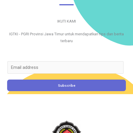
IKUTI KAMI
IGTKI - PGRI Provinsi Jawa Timur untuk mendapatkan tips dan berita
terbaru
E
m
a
i
Subscribe
l
*