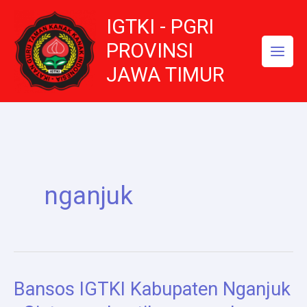
Lewati
IGTKI - PGRI
ke
konten
PROVINSI
JAWA TIMUR
nganjuk
Bansos IGTKI Kabupaten Nganjuk